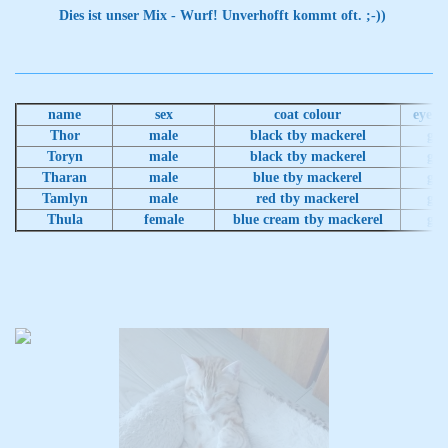
Dies ist unser Mix - Wurf! Unverhofft kommt oft. ;-))
name
sex
coat colour
eye c
Thor
male
black tby mackerel
gre
Toryn
male
black tby mackerel
gre
Tharan
male
blue tby mackerel
gre
Tamlyn
male
red tby mackerel
gre
Thula
female
blue cream tby mackerel
gre