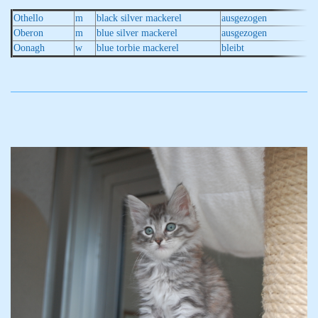
Othello
m
black silver mackerel
ausgezogen
Oberon
m
blue silver mackerel
ausgezogen
Oonagh
w
blue torbie mackerel
bleibt